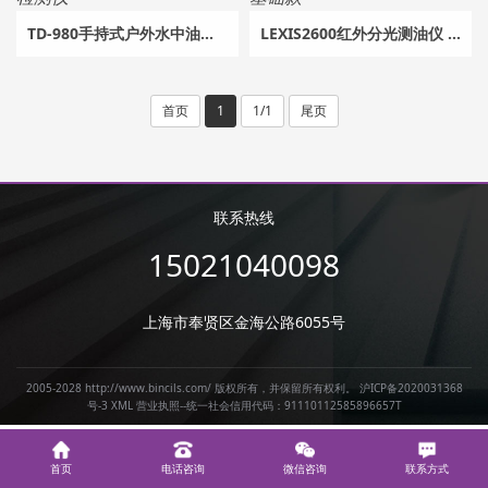
TD-980手持式户外水中油检测仪
LEXIS2600红外分光测油仪 基础款
首页
1
1/1
尾页
联系热线
15021040098
上海市奉贤区金海公路6055号
2005-2028 http://www.bincils.com/ 版权所有，并保留所有权利。
沪ICP备2020031368
号-3
XML
营业执照--统一社会信用代码：91110112585896657T
首页
电话咨询
微信咨询
联系方式